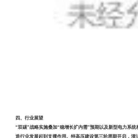
四、行业展望
“双碳”战略实施叠加“稳增长扩内需”预期以及新型电力系
造行业发展起到支撑作用。特高压建设第三轮周期开启，清