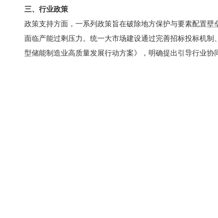
三、行业政策
政策支持方面，一系列政策旨在破除地方保护与要素配置壁
面临产能过剩压力。统一大市场建设通过完善招标投标机制
型储能制造业高质量发展行动方案》，明确提出引导行业协