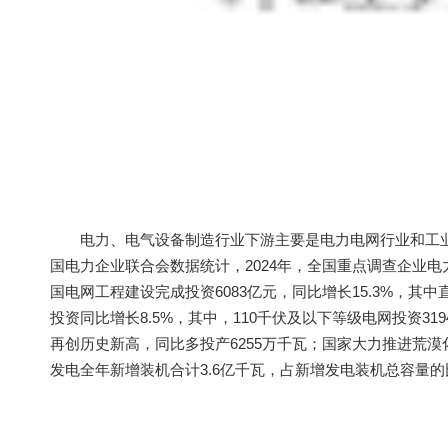
电力、电气设备制造行业下游主要是电力电网行业和工
国电力企业联合会数据统计，
2024
年，全国重点调查企业电
国电网工程建设完成投资
6083
亿元，同比增长
15.3%
，其中
投资同比增长
8.5%
，其中，
110
千伏及以下等级电网投资
319
再创历史新高，同比多投产
6255
万千瓦；国家大力推进荒漠
发电全年新增装机合计
3.6
亿千瓦，占新增发电装机总容量的