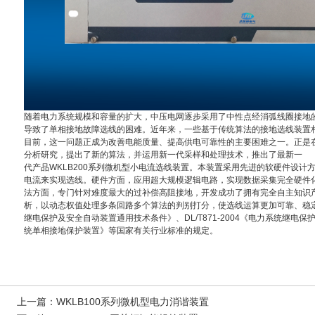
随着电力系统规模和容量的扩大，中压电网逐步采用了中性点经消弧线圈接地
导致了单相接地故障选线的困难。近年来，一些基于传统算法的接地选线装置
目前，这一问题正成为改善电能质量、提高供电可靠性的主要困难之一。正是
分析研究，提出了新的算法，并运用新一代采样和处理技术，推出了最新一
代产品WKLB200系列微机型小电流选线装置。本装置采用先进的软硬件设
电流来实现选线。硬件方面，应用超大规模逻辑电路，实现数据采集完全硬件
法方面，专门针对难度最大的过补偿高阻接地，开发成功了拥有完全自主知识
析，以动态权值处理多条回路多个算法的判别打分，使选线运算更加可靠、稳定。装置
继电保护及安全自动装置通用技术条件》、DL/T871-2004《电力系统继电保护产
统单相接地保护装置》等国家有关行业标准的规定。
上一篇：
WKLB100系列微机型电力消谐装置